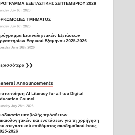
ΡΟΓΡΑΜΜΑ ΕΞΕΤΑΣΤΙΚΗΣ ΣΕΠΤΕΜΒΡΙΟΥ 2026
onday July 6th, 2026
ΟΡΚΩΜΟΣΙΕΣ ΤΜΗΜΑΤΟΣ
onday July 6th, 2026
ρόγραμμα Επαναληπτικών Εξετάσεων
ργαστηρίων Εαρινού Εξαμήνου 2025-2026
uesday June 16th, 2026
ερισσότερα ❯❯
eneral Announcements
ιστοποίηση AI Literacy for all του Digital
ducation Council
uesday July 28th, 2026
ιαδικασία υποβολής πρόσθετων
ικαιολογητικών και ενστάσεων για τη χορήγηση
ου στεγαστικού επιδόματος ακαδημαϊκού έτους
025-2026