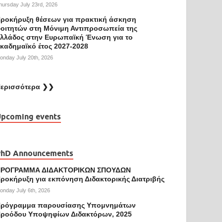
hursday July 23rd, 2026
ροκήρυξη θέσεων για πρακτική άσκηση
οιτητών στη Μόνιμη Αντιπροσωπεία της
λλάδος στην Ευρωπαϊκή Ένωση για το
καδημαϊκό έτος 2027-2028
onday July 20th, 2026
ερισσότερα ❯❯
pcoming events
PhD Announcements
ΠΡΟΓΡΑΜΜΑ ΔΙΔΑΚΤΟΡΙΚΩΝ ΣΠΟΥΔΩΝ
ροκήρυξη για εκπόνηση Διδακτορικής Διατριβής
onday July 6th, 2026
ρόγραμμα παρουσίασης Υπομνημάτων
ροόδου Υποψηφίων Διδακτόρων, 2025