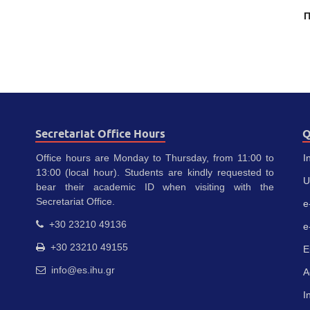
Π
Secretariat Office Hours
Q
Office hours are Monday to Thursday, from 11:00 to
I
13:00 (local hour). Students are kindly requested to
U
bear their academic ID when visiting with the
Secretariat Office.
e
+30 23210 49136
e
+30 23210 49155
E
info@es.ihu.gr
A
I