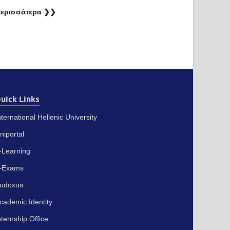
ερισσότερα ❯❯
uick Links
nternational Hellenic University
niportal
-Learning
-Exams
udoxus
cademic Identity
nternship Office