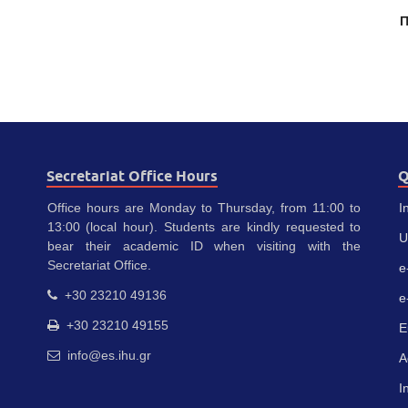
Π
Secretariat Office Hours
Q
Office hours are Monday to Thursday, from 11:00 to
I
13:00 (local hour). Students are kindly requested to
U
bear their academic ID when visiting with the
Secretariat Office.
e
+30 23210 49136
e
+30 23210 49155
E
info@es.ihu.gr
A
I