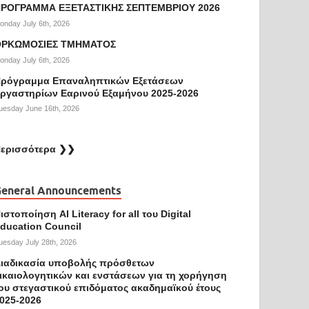
ΡΟΓΡΑΜΜΑ ΕΞΕΤΑΣΤΙΚΗΣ ΣΕΠΤΕΜΒΡΙΟΥ 2026
onday July 6th, 2026
ΟΡΚΩΜΟΣΙΕΣ ΤΜΗΜΑΤΟΣ
onday July 6th, 2026
ρόγραμμα Επαναληπτικών Εξετάσεων
ργαστηρίων Εαρινού Εξαμήνου 2025-2026
uesday June 16th, 2026
ερισσότερα ❯❯
eneral Announcements
ιστοποίηση AI Literacy for all του Digital
ducation Council
uesday July 28th, 2026
ιαδικασία υποβολής πρόσθετων
ικαιολογητικών και ενστάσεων για τη χορήγηση
ου στεγαστικού επιδόματος ακαδημαϊκού έτους
025-2026