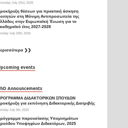
hursday July 23rd, 2026
ροκήρυξη θέσεων για πρακτική άσκηση
οιτητών στη Μόνιμη Αντιπροσωπεία της
λλάδος στην Ευρωπαϊκή Ένωση για το
καδημαϊκό έτος 2027-2028
onday July 20th, 2026
ερισσότερα ❯❯
pcoming events
PhD Announcements
ΠΡΟΓΡΑΜΜΑ ΔΙΔΑΚΤΟΡΙΚΩΝ ΣΠΟΥΔΩΝ
ροκήρυξη για εκπόνηση Διδακτορικής Διατριβής
onday July 6th, 2026
ρόγραμμα παρουσίασης Υπομνημάτων
ροόδου Υποψηφίων Διδακτόρων, 2025