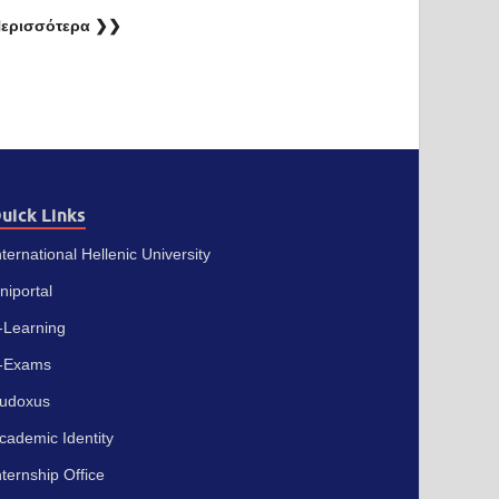
ερισσότερα ❯❯
uick Links
nternational Hellenic University
niportal
-Learning
-Exams
udoxus
cademic Identity
nternship Office