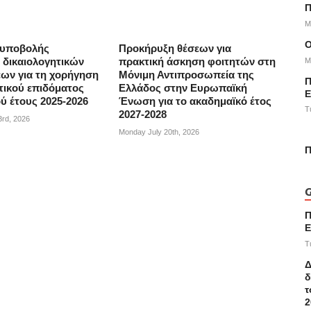
Π
M
 υποβολής
Προκήρυξη θέσεων για
M
δικαιολογητικών
πρακτική άσκηση φοιτητών στη
εων για τη χορήγηση
Μόνιμη Αντιπροσωπεία της
Π
τικού επιδόματος
Ελλάδος στην Ευρωπαϊκή
Ε
ύ έτους 2025-2026
Ένωση για το ακαδημαϊκό έτος
T
2027-2028
3rd, 2026
Monday July 20th, 2026
Π
G
Π
E
T
Δ
δ
τ
2