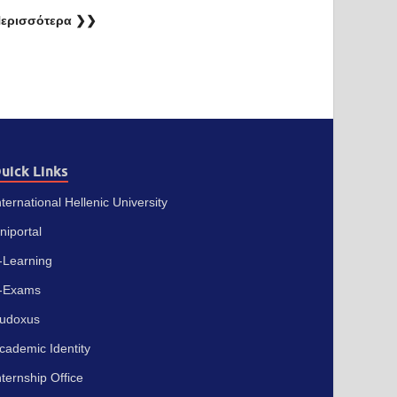
ερισσότερα ❯❯
uick Links
nternational Hellenic University
niportal
-Learning
-Exams
udoxus
cademic Identity
nternship Office