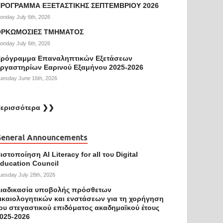
ΡΟΓΡΑΜΜΑ ΕΞΕΤΑΣΤΙΚΗΣ ΣΕΠΤΕΜΒΡΙΟΥ 2026
onday July 6th, 2026
ΟΡΚΩΜΟΣΙΕΣ ΤΜΗΜΑΤΟΣ
onday July 6th, 2026
ρόγραμμα Επαναληπτικών Εξετάσεων
ργαστηρίων Εαρινού Εξαμήνου 2025-2026
uesday June 16th, 2026
ερισσότερα ❯❯
eneral Announcements
ιστοποίηση AI Literacy for all του Digital
ducation Council
uesday July 28th, 2026
ιαδικασία υποβολής πρόσθετων
ικαιολογητικών και ενστάσεων για τη χορήγηση
ου στεγαστικού επιδόματος ακαδημαϊκού έτους
025-2026