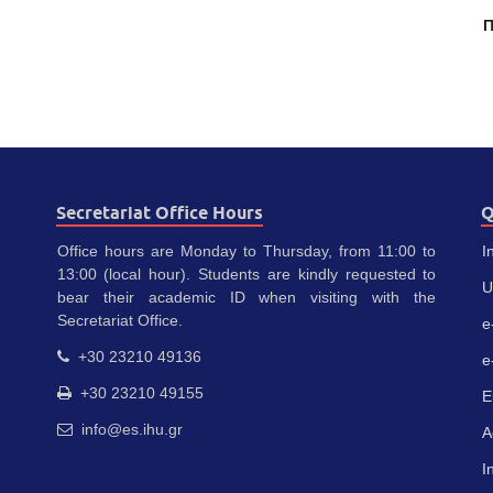
Π
Secretariat Office Hours
Q
Office hours are Monday to Thursday, from 11:00 to
I
13:00 (local hour). Students are kindly requested to
U
bear their academic ID when visiting with the
Secretariat Office.
e
+30 23210 49136
e
+30 23210 49155
E
info@es.ihu.gr
A
I