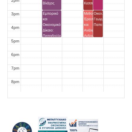
2pm
Βλάχος
Κεσσοπούλου
3pm
Εμπορικό
Μεθοδολογία
Οικονομική
και
Έρευνας
Γεωγραφία:
Οικονομικό
και
Παπανικολάου
4pm
Δίκαιο:
Ανάλυσης
Παπαδούλη
Δεδομένων
5pm
στις
Κοινωνικές
Επιστήμες:
6pm
Εμμανουηλίδης
7pm
8pm